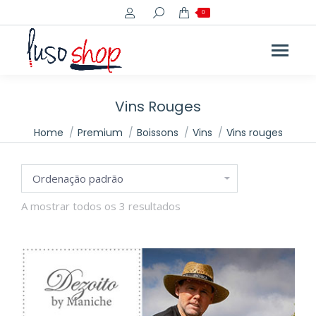
Search:
0
ço
ço
imo
imo
Vins Rouges
You are here:
Home
Premium
Boissons
Vins
Vins rouges
A mostrar todos os 3 resultados