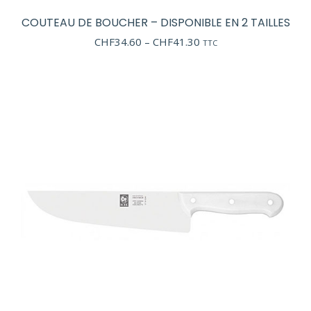
COUTEAU DE BOUCHER – DISPONIBLE EN 2 TAILLES
Price
CHF
34.60
–
CHF
41.30
TTC
range:
CHF34.60
through
CHF41.30