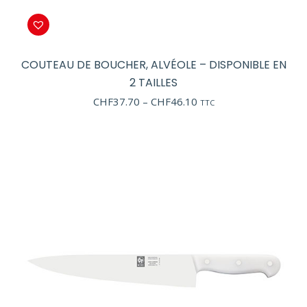
COUTEAU DE BOUCHER, ALVÉOLE – DISPONIBLE EN
2 TAILLES
Price
CHF
37.70
–
CHF
46.10
TTC
range:
CHF37.70
through
CHF46.10