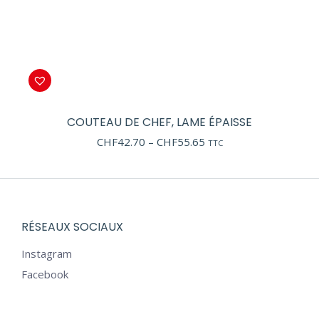
COUTEAU DE CHEF, LAME ÉPAISSE
Price
CHF
42.70
–
CHF
55.65
TTC
range:
CHF42.70
through
CHF55.65
RÉSEAUX SOCIAUX
Instagram
Facebook