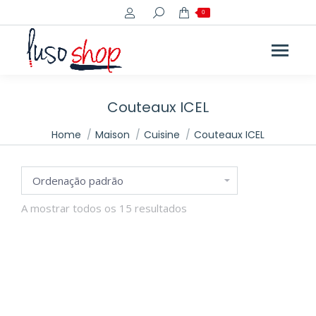
Search:
0
ço
ço
imo
imo
Couteaux ICEL
You are here:
Home
Maison
Cuisine
Couteaux ICEL
A mostrar todos os 15 resultados